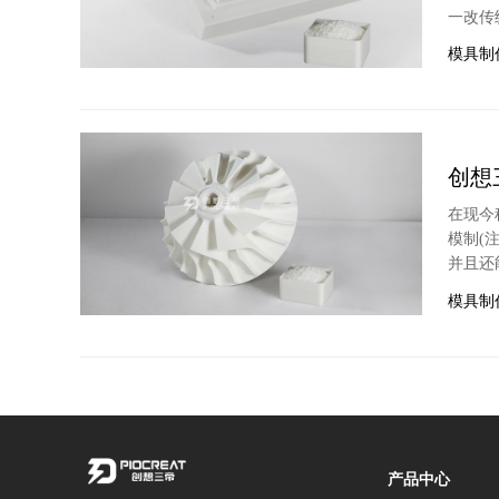
一改传
模具制
创想
在现今
模制(
并且还
模具制
产品中心