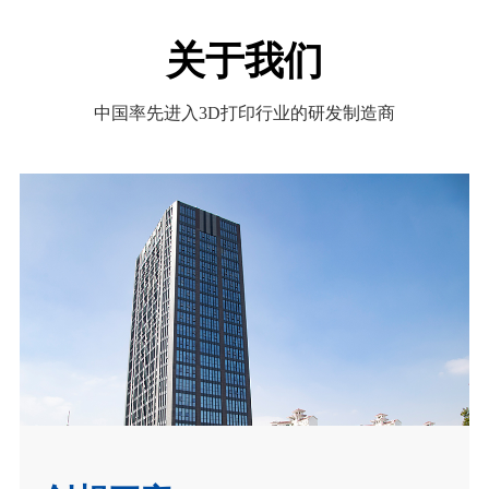
案 G5 Ultra 采用 FGF 颗粒料3D打印技术，可用于定
注。 PioNext Mini：椅旁数字化3D打印新选择 本次
制康复坐垫及功能支撑结构制造。通过轻量化与参
关于我们
展会，PioCreat全新产品 PioNext Mini 迎来线下首
数化设计，实现减震缓压、透气舒适等功能需求，
秀，成为现场最闪亮的焦点。PioNext Mini专为牙科
满足多样化康复应用场景。 探医疗3D打印未来趋势
诊所椅旁应用场景设计，整机尺寸仅 200×170×241
中国率先进入3D打印行业的研发制造商
展会期间，PioCreat 与来自全球多个国家和地区的
mm，占地面积接近A4纸大小，可轻松融入诊室环
行业伙伴进行了深入交流，围绕医疗数字化工作
境。设备采用打印与固化一体化设计，无需额外固
流、个性化康复应用及智能制造等话题展开讨论。
化设备即可完成完整制作流程，进一步简化椅旁数
越来越多行业用户开始关注3D打印在医疗领域中的
字化工作流程。 在效率方面，PioNext Mini最快10分
实际应用价值，包括： 个性化康复辅具制造 数字化
钟完成陶瓷牙冠打印，满足临床快速修复需求。此
医疗产品开发 医疗生产流程升级 高效率定制化制造
外，设备还具备免调平、双光源切换以及快拆模块
通过现场展示与案例分享，PioCreat 进一步展现了
结构等人性化功能，操作更加简单高效，进一步提
3D打印技术在康复医疗领域中的广阔应用前景。 感
升打印稳定性与使用寿命。凭借紧凑设计与高效性
谢同行 | 持续推动医疗数字化制造创新 感谢所有莅
能，PioNext Mini为牙科诊所提供了更加便捷的椅旁
临 PioCreat 展位的客户、合作伙伴与朋友。每一...
数字化3D打印解决方案。 PioNext Ultra：高效率批
量打印解决方案 除新品Mini外，PioCreat还展示了牙
科3D打印解决方案 PioNext Ultra。 该设备以稳定可
靠的打印性能和高效批量生产能力为特点，支持自