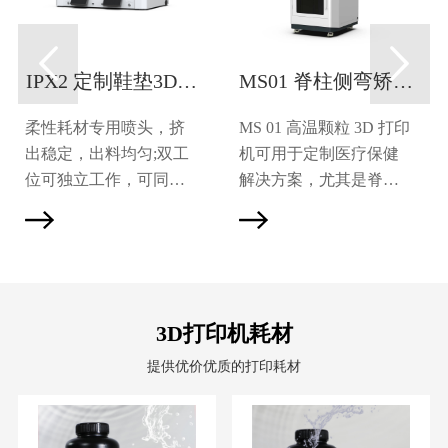
MS01 脊柱侧弯矫形
PioNext Mini 小巧
支具3D打印机
集成 一体式智造方
MS 01 高温颗粒 3D 打印
专为口腔诊所打造的集
案
机可用于定制医疗保健
成式桌面级3D打印机，
解决方案，尤其是脊柱
满足椅旁快速、个性
侧弯矫形器。它可根据
化、直接打印终成品，
个人需求定制矫形器，
提供即刻诊疗的全套产
确保最佳支撑和舒适
品解决方案。让椅旁制
度。这款 3D 打印机非常
造变得简单、可靠、可
适合要求精确和高效的
移动、便携式的数字化
3D打印机耗材
专业环境，它改变了医
加工厂。
疗保健领域的定制方
提供优价优质的打印耗材
式，使个性化护理更加
可行。