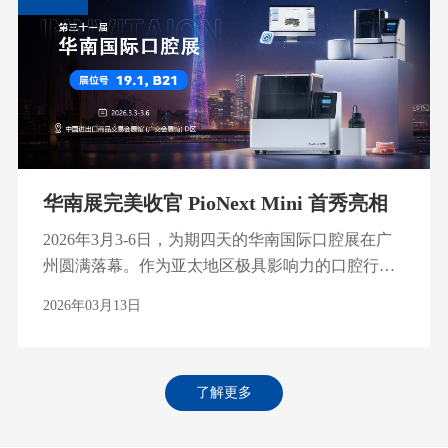
位 D61，围绕个性化医疗、数字化生产与智能制造
了涵盖齿科3D打印设备、打印材料以及面向齿科诊
等方向，展示多款专业级设备及行业应用成果，与
所、义齿加工中心和数字化制造服务商的整体解决
全球合作伙伴共同交流3D打印在医疗行业中的创新
方案，为来访嘉宾呈现了从设备到应用的全链路数
价值。 聚焦康复医疗数字化制造 随着康复医疗行业
字化生态。 除齿科业务外，代表团还参观了生
对精准化、个性化与高效率制造的需求不断提升，
产基地、研发中心、运营管理部门以及工业应用展
3D打印技术正在加速融入医疗辅具与康复产品生产
示中心，进一步了解了PioCreat在跨行业应用开发、
流程。此次展会，PioCreat 展示了多款核心设备及
组织运营体系及创新能力建设方面的实践成果。
应用方案，覆盖定制鞋垫、脊柱侧弯矫形器、康复
参观过程中，Dr. Halim对PioCreat先进的制造能力和
华南展完美收官 PioNext Mini 首秀亮相
坐垫等多元化应用。 定制鞋垫数字化生产解决方案
严格的质量管理体系给予了高度评价。他表示，深
2026年3月3-6日，为期四天的华南国际口腔展在广
PioCreat 展示了 IPX2 的定制鞋垫应用方案，针对扁
入了解企业的生产规模、技术实力及品质标准，不
州圆满落幕。作为亚太地区极具影响力的口腔行业
平足、高弓足及足部健康问题，通过足部数据分析
仅增强了双方长期合作的信心，也为未来...
盛会，本届展会汇聚了来自全球的牙科设备厂商、
与数字化建模，实现更加精准的受力优化与个性化
2026年03月13日
口腔医生与行业专家，共同展示数字化牙科领域的
适配，提升穿戴舒适性与康复体验。 脊柱侧弯矫形
最新技术成果。 在本次展会上，PioCreat携多款牙
器应用解决方案 通过 MS01 SE ，可实现脊柱侧弯矫
科3D打印解决方案亮相，并迎来了新品 PioNext
形器解决方案的个性化结构设计与高精度制造，帮
了解更多
Mini的首次公开展示。凭借创新的设计理念和贴合
助提升矫形器贴合度与生产效率，为康复辅具数字
临床需求的应用场景，这款新品在展会现场吸引了
化升级提供支持。 康复辅具与功能坐垫应用解决方
众多牙科医生、实验室技术人员以及行业伙伴的关