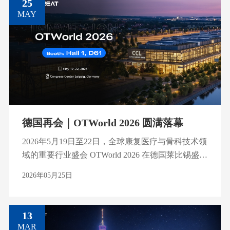
25
ODYX作为数字化齿科解决方案提供商，长期致力
MAY
于推动区域市场数字齿科技术的发展；同时，Dr.
Halim还代表埃及领先的制造与物流专业经济媒体平
台EGYIN开展行业调研与市场研究工作。 “此次深
入交流让我们更加坚定了与PioCreat长期合作的信
心。PioCreat在创新能力、制造规模及质量标准方面
所展现出的专业实力令人印象深刻。未来，我们将
继续携手合作，以ODYX品牌为桥梁，为市场带来
更先进、更可靠的数字化齿科解决方案。” Dr.
德国再会｜OTWorld 2026 圆满落幕
Abdelrahman Sabrh ODYX首席执行官（CEO） <深
2026年5月19日至22日，全球康复医疗与骨科技术领
入制造一线，见证专业实力> 作为PioCreat长期
域的重要行业盛会 OTWorld 2026 在德国莱比锡盛大
合作伙伴，ODYX始终与PioCreat保持紧密合作，共
举行。作为康复医疗与辅助技术领域具有全球影响
同推动数字化齿科技术在区域市场的应用与发展。
2026年05月25日
力的专业展会，OTWorld 汇聚了来自世界各地的行
此次来访期间，代表团通过工厂参观、产品演示及
业专家、医疗机构及创新科技企业，共同探索数字
技术交流，全面了解了PioCreat在研发创新、生产制
化医疗与智能制造的发展可能。 本次展会，
造、品质管理以及应用解决方案等方面的综合实
13
PioCreat 携康复医疗3D打印应用解决方案亮相展
力。围绕数字化齿科完整工作流，PioCreat重点展示
MAR