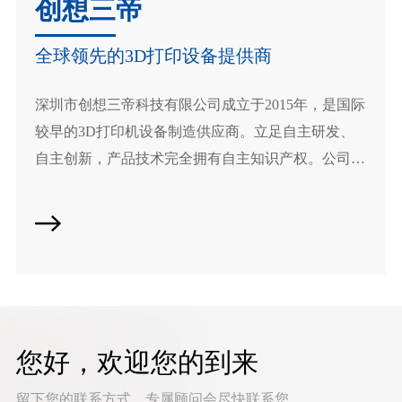
创想三帝
动进料单元（AFU）、双波长光源切换以及灵活的
打印模式，可满足牙科实验室在批量生产和多材料
全球领先的3D打印设备提供商
应用方面的需求。PioNext Ultra广泛适用于多种牙科
应用场景，为牙科数字化生产提供稳定高效的全流
深圳市创想三帝科技有限公司成立于2015年，是国际
程解决方案，进一步简化椅旁数字化工作流程。 持
较早的3D打印机设备制造供应商。立足自主研发、
续推动数字化牙科发展 随着口腔行业数字化转型不
断深入，3D打印技术正逐渐成为临床与实验室生产
自主创新，产品技术完全拥有自主知识产权。公司专
的重要工具。PioCreat始终致力于推动数字化牙科技
注于广告字、珠宝齿科、大尺寸增减材3D打印机研
术的发展，通过持续创新的产品与解决方案，为全
发、生产和销售...
球客户提供更加高效、稳定的3D打印体验。 下一
站：上海...
您好，欢迎您的到来
留下您的联系方式，专属顾问会尽快联系您