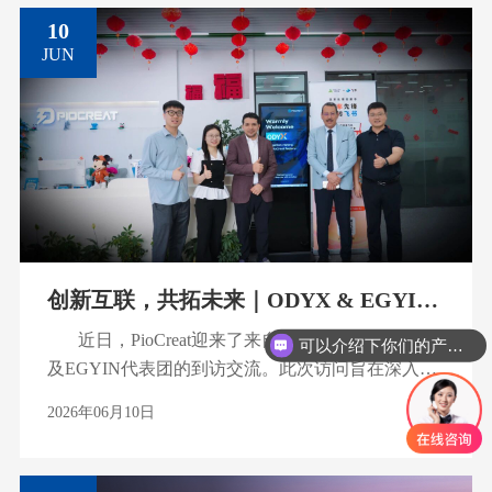
10
JUN
创新互联，共拓未来｜ODYX & EGYIN
代表团到访PioCreat
近日，PioCreat迎来了来自埃及合作伙伴ODYX
可以介绍下你们的产品么
及EGYIN代表团的到访交流。此次访问旨在深入了
解中国先进制造能力、技术创新实力及产业生态发
2026年06月10日
展现状，聚焦数字化齿科制造技术、行业发展趋势
以及市场合作机遇。代表团由ODYX市场顾问Dr.
Abdulhalim Yousef（以下简称Dr. Halim）带队。