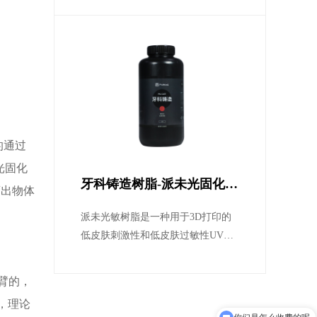
低等特性。
的通过
光固化
牙科铸造树脂-派未光固化
画出物体
3D打印机专用牙科树脂耗材
派未光敏树脂是一种用于3D打印的
低皮肤刺激性和低皮肤过敏性UV固
化树脂。它具有低收缩率/耐温性/透
明性/无灰分等物理特性
臂的，
，理论