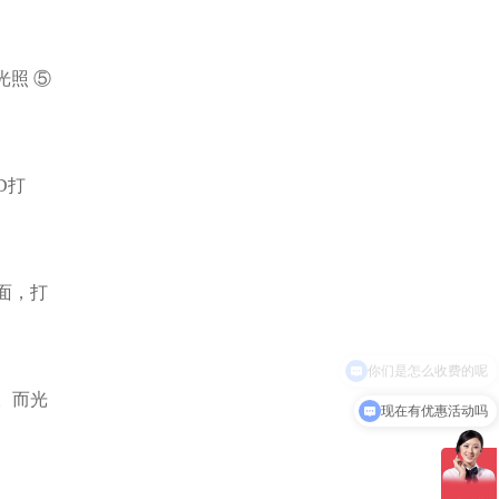
光照 ⑤
D打
面，打
。而光
现在有优惠活动吗