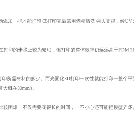
还需手动添加一些才能打印 ③打印完后需用酒精清洗 ④去支撑，经UV
在打印的步骤上较为繁琐，但打印的整体效率仍远远高于FDM 3
于打印所需材料的多少。而光固化3D打印一次性就能打印一整个平
概在30mm/s。
撑会比较困难，不仅需要花很长的时间，一不小心还可能把模型弄坏