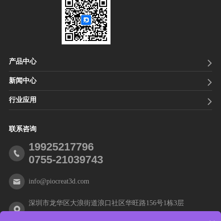
中国口腔医疗行业发展的一
可控的治疗计划提供便捷的
而为弥补这些传统制造的劣
个核心关键词，而3D打印技
椅边护理。由于不需要模
势，3D打印便自然而然的运
术作为一种典型的数字化制
具，因此还可以最大程度地
用到牙科领域中。自第一台
造技术，注定会与口腔诊
减少等待时间，也就是牙科
能够商用的3D打印机面试以
疗，义齿修复、正畸产品加
医生可以利用3D扫描仪扫描
来，随着技术、材料不断地
产品中心
工的数字化升级过程相融
患者的口腔，将得到的数据
拓展进步，3D打印技术的效
新闻中心
合。
导入到齿科3D打印机内，即
率高、成本地、高灵活度、
可直接打印。利用打印出来
行业应用
缩短研发周期等优势逐渐凸
的患者牙模，定制出更为符
显，目前3D打印技术早已在
合患者的诊疗方案，同时还
联系咨询
各个领域中大放异彩。
可以利用牙模精确定制出符
目前，3D打印技术在医疗领
19925217796
合患者的牙齿情况的牙套、
0755-21039743
域中主要的应用有：手术规
临时牙冠、假牙等。
划模型的制作、手术导板的
info@piocreat3d.com
3D打印应用于牙科的另一个
制作、植入物的制作、康复
重要方面是其易于在诊所，
医疗器械的制作和牙齿修复
深圳市龙华区大浪街道浪口社区华旺路156号1栋3层
实验室或牙科诊所中采用。
等。而其中最为瞩目的就是