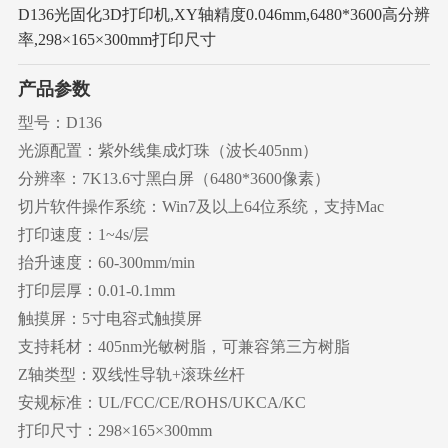
D136光固化3D打印机,XY轴精度0.046mm,6480*3600高分辨
率,298×165×300mm打印尺寸
产品参数
型号：D136
光源配置：紫外线集成灯珠（波长405nm）
分辨率：7K13.6寸黑白屏（6480*3600像素）
切片软件操作系统：Win7及以上64位系统，支持Mac
打印速度：1~4s/层
抬升速度：60-300mm/min
打印层厚：0.01-0.1mm
触摸屏：5寸电容式触摸屏
支持耗材：405nm光敏树脂，可兼容第三方树脂
Z轴类型：双线性导轨+滚珠丝杆
安规标准：UL/FCC/CE/ROHS/UKCA/KC
打印尺寸：298×165×300mm