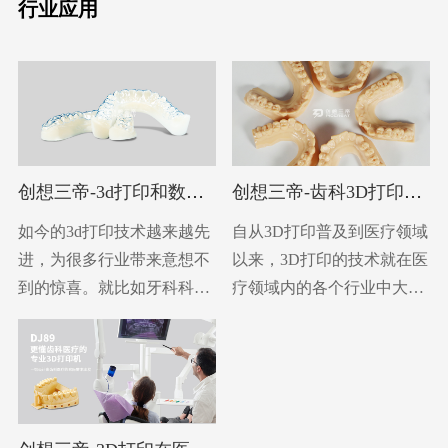
行业应用
创想三帝-3d打印和数字
创想三帝-齿科3D打印机
化成为牙科医疗未来发
对牙科行业节省成本降
如今的3d打印技术越来越先
自从3D打印普及到医疗领域
展的核心关键词
低疗效周期
进，为很多行业带来意想不
以来，3D打印的技术就在医
到的惊喜。就比如牙科科医
疗领域内的各个行业中大展
疗，3D打印的数字化口腔技
风采，尤其是在齿科。比方
术为牙科行业带来了精度
说我们需要去牙科诊所或者
高、成本低、效率高，以及
医院进行牙齿矫正、种植牙
符合规范化生产链相符的口
或者需要制作假牙等，一般
腔数据。 牙科3D模型
整个医疗周期至少需要一个