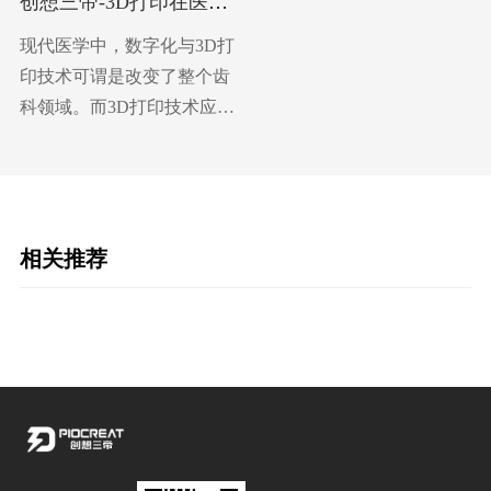
创想三帝-3D打印在医疗
可以用作模具并使用传统方
星期的时间左右，并且已种
领域的应用
法辅助生产牙冠、假牙等。
植牙为例，稍微好一点的种
现代医学中，数字化与3D打
另一种作用与骨科、肿瘤手
牙项目一颗就要上万块，而
印技术可谓是改变了整个齿
术3D模型类似，即用来模
且还需要时间制作，那真是
科领域。而3D打印技术应用
拟、规划手术过程，或与患
又贵诊疗时间又长。 而
到更可以说是“里程碑”式的
者沟通手术过程。 此
自动采用3D打印技术后，很
牙科技术革新!运用3D打印
外，通过3D打印技术生产的
多患者就发现，不仅整个医
技术后，无论牙科患者口腔
牙齿矫正器也走向应用。比
疗的费用下降了，而且整个
什么样的情况，有什么样
起传统的牙齿矫正器，3D打
治疗周期也缩短了。虽然说
相关推荐
的“疑难杂症”，都可以用过
印透明矫正器不仅隐形、美
不能单单地归功于3D打印技
3D扫描和3D打印为患者量
观，而且尺寸更适合患者在
术，但不得不说，3D打印技
身定做一套最为合适的医疗
矫正期间每个阶段的牙齿状
术和数字化设备确实在现今
方案。 牙科产品的传统
态。相比传统方式下需要依
的齿科医疗当中大大的改变
制作模式，在当代其劣势逐
靠牙医的经验进行调整，这
了其治疗周期和成本。
渐显现：减材加工导致的材
种矫正技术更具优势。
由于专业的齿科3D打印机帮
料浪费、复杂结构制造的局
可以说，数字化已逐渐成为
助牙科领域以较低的成本和
限性、制作的产品单一等，