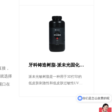
低等特性。
牙科铸造树脂-派未光固化
直接，
3D打印机专用牙科树脂耗材
快就选择
派未光敏树脂是一种用于3D打印的
低皮肤刺激性和低皮肤过敏性UV固
嘴口在
化树脂。它具有低收缩率/耐温性/透
明性/无灰分等物理特性
你们是怎么收费的呢