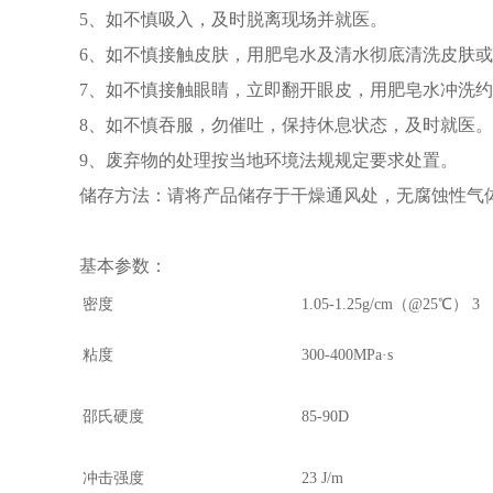
5、如不慎吸入，及时脱离现场并就医。
6、如不慎接触皮肤，用肥皂水及清水彻底清洗皮肤
7、如不慎接触眼睛，立即翻开眼皮，用肥皂水冲洗约
8、如不慎吞服，勿催吐，保持休息状态，及时就医。
9、废弃物的处理按当地环境法规规定要求处置。
储存方法：请将产品储存于干燥通风处，无腐蚀性气
基本参数：
密度
1.05-1.25g/cm（@25℃） 3
粘度
300-400MPa·s
邵氏硬度
85-90D
冲击强度
23 J/m