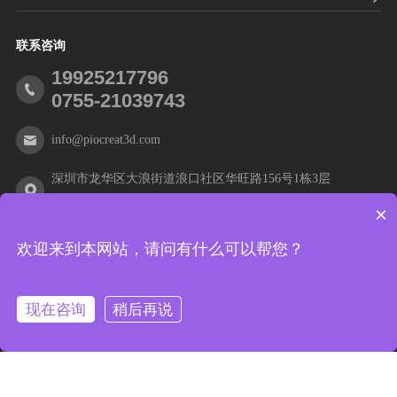
联系咨询
19925217796
0755-21039743
info@piocreat3d.com
深圳市龙华区大浪街道浪口社区华旺路156号1栋3层
×
欢迎来到本网站，请问有什么可以帮您？
© 2021 深圳市创想三帝科技有限公司 版权所有
粤ICP备
2021012088号
现在咨询
稍后再说
网站地图
|
隐私声明